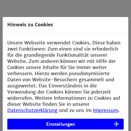
Additive Manufacturing
Hinweis zu Cookies
Center
Von Metall bis Kunstststoff mit Künstlicher
Unsere Webseite verwendet Cookies. Diese haben
Intelligenz betrieben entstehen hier Bau­teile im 3D-
zwei Funktionen: Zum einen sind sie erforderlich
Druck für Reverse Engineering und Industrie 4.0
für die grundlegende Funktionalität unserer
Website. Zum anderen können wir mit Hilfe der
Cookies unsere Inhalte für Sie immer weiter
mehr erfahren
verbessern. Hierzu werden pseudonymisierte
Daten von Website-Besuchern gesammelt und
ausgewertet. Das Einverständnis in die
Verwendung der Cookies können Sie jederzeit
widerrufen. Weitere Informationen zu Cookies auf
Kompetenzzentrum
dieser Website finden Sie in unserer
Tribologie
Datenschutzerklärung
und zu uns im
Impressum
.
Wir forschen an der Optimierung tribologischer
Einstellungen
Systeme auf Basis systemanalytischen ​Vorgehens und